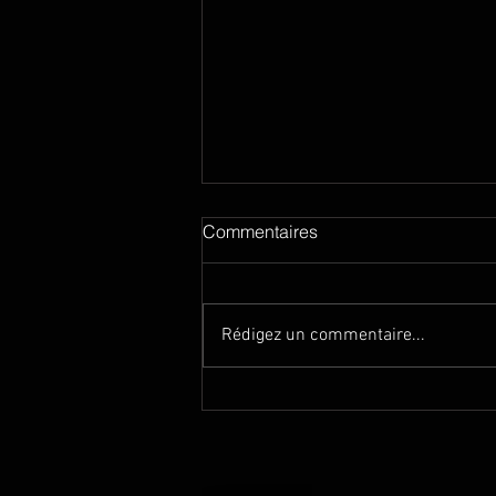
Gessiambre 2.0
Commentaires
Bienvenue sur mon nouveau site
web! Après plusieurs années, j'ai
décidé de faire peau neuve et de
Rédigez un commentaire...
re-construire mon site web de
fond en...