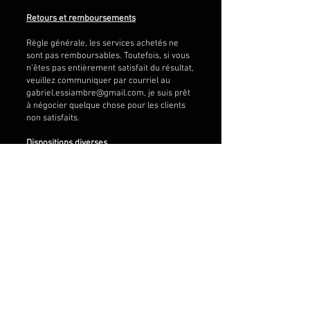
Retours et remboursements
Règle générale, les services achetés ne
sont pas remboursables. Toutefois, si vous
n’êtes pas entièrement satisfait du résultat,
veuillez communiquer par courriel au
gabriel.essiambre@gmail.com
, je suis prêt
à négocier quelque chose pour les clients
non satisfaits.
Dispositions diverses
Nonobstant toute autre disposition des
présentes Modalités, Sudio Gessiambre ne
sera pas responsable envers vous pour
toute perte ou dommage que vous pourriez
subir résultant directement ou
indirectement du fait que la fourniture par
Studio Gessiambre de ses services est
empêchée ou retardée par un cas de force
majeure, incluant mais sans s’y limiter, la
guerre, le terrorisme, un conflit de travail,
l’insuffisance de la capacité de production,
l’indisponibilité ou une pandémie ou autre